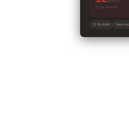
€/mois
12 Go de RAM
12 Go RAM
Sans mo