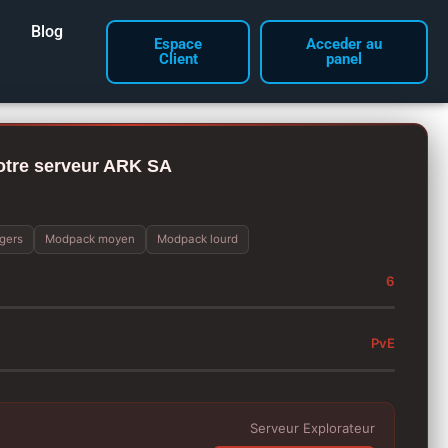
Blog
Espace
Acceder au
Client
panel
otre serveur ARK SA
gers
Modpack moyen
Modpack lourd
6
PvE
Serveur Explorateur