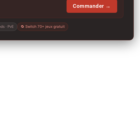
Commander →
ds · PvE
🔁 Switch 70+ jeux gratuit