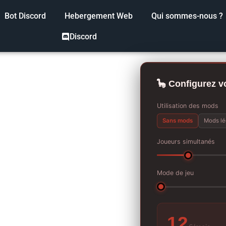
Bot Discord
Hebergement Web
Qui sommes-nous ?
Discord
🦕 Configurez v
Utilisation des mods
Sans mods
Mods lé
Joueurs simultanés
Mode de jeu
12