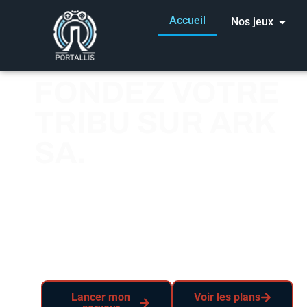
Accueil
Nos jeux
FONDEZ VOTRE
TRIBU SUR ARK
SA.
L’hébergeur serveur ARK Survival Ascended
avec facturation à la RAM. Mods Steam
Workshop illimités, maps personnalisées,
infrastructure AMD Ryzen dédiée.
Lancer mon
Voir les plans