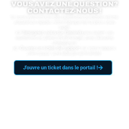
VOUS AVEZ UNE QUESTION?
CONTACTEZ-NOUS !
Si vous avez encore des questions ou besoin d’une
assistance rapide, notre équipe est là pour vous
aider.
👉
Rejoignez-nous sur Discord
pour poser vos
questions en direct et échanger avec d’autres
utilisateurs.
👉
Ouvrez un ticket de support
via votre espace
client pour une aide personnalisée.
J'ouvre un ticket dans le portail !