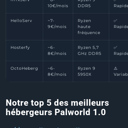
10€/mois
DDR5
Rapid
HelloServ
~7-
Ryzen
✅
9€/mois
haute
Rapid
fréquence
Hosterfy
~6-
Ryzen 5,7
✅
8€/mois
GHz DDR5
Rapid
OctoHeberg
~6-
Ryzen 9
⚠️
8€/mois
5950X
Variab
Notre top 5 des meilleurs
hébergeurs Palworld 1.0