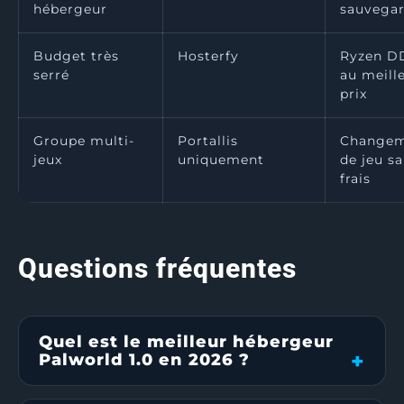
hébergeur
sauvega
Budget très
Hosterfy
Ryzen D
serré
au meill
prix
Groupe multi-
Portallis
Change
jeux
uniquement
de jeu s
frais
Questions fréquentes
Quel est le meilleur hébergeur
Palworld 1.0 en 2026 ?