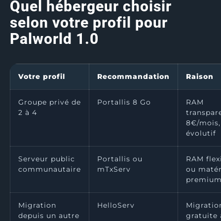
Quel hébergeur choisir
selon votre profil pour
Palworld 1.0
Votre profil
Recommandation
Raison
Groupe privé de
Portallis 8 Go
RAM
2 à 4
transpar
8€/mois,
évolutif
Serveur public
Portallis ou
RAM flex
communautaire
mTxServ
ou matér
premiu
Migration
HelloServ
Migratio
depuis un autre
gratuite